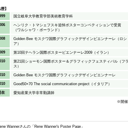
略歴】
999
国立岐阜大学教育学部美術教育学科
006
ヘンリク・トマシェフスキ追悼ポスターコンペティションで受賞
（ワルシャワ・ポーランド）
008
Golden Bee モスクワ国際グラフィックデザインビエンナーレ（ロシ
ア）
009
第10回テヘラン国際ポスタービエンナーレ2009（イラン）
010
第21回ショーモン国際ポスター＆グラフィックフェスティバル（フ
ス）
010
Golden Bee モスクワ国際グラフィックデザインビエンナーレ
010
Good50×70 The social communication project（イタリア）
現在
愛知産業大学非常勤講師
※開催
ene Wannerさんの「Rene Wanner's Poster Page」