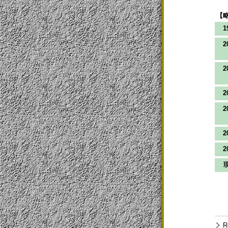
【
1
2
2
2
2
2
2
R