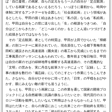
ば「自己凝視」の画家、自らの足元をもう一人の自分が「定点観測」
している画家であるともいえるだろう。いっぽうに最初から、時局や
体制に対するアンチテーゼを企図した「社会派絵画」という領域があ
るとしたら、甲田の描く絵はあきらかに「私小説」ならぬ「私絵画」
だ。甲田は自分をこの世に送り出した「生」の根源をつきつめ、「自
分はどこからきたか」「どこへゆくのか」をとことん追いつづけてき
た絵描きなのではなかろうか。
その「定点観測」者としての特質は、甲田が上田でひらいた「帰郷
展」の別コーナーに展示されていた、現在居住している都下青梅市友
田町に建設された高速道路（圏央道）の着工から完成にいたるまでの
工事風景のデッサンにもあらわれていた。数年前まで毎日毎日、甲田
は自分の家のそばの緑林地帯を横断する高速道路の、その悪魔的な
「文明」の営みを、実に丹念な鉛筆スケッチによって「記録」し、工
事の進捗を数行の「備忘録」にしてのこすという作業にうちこんでき
た。さながら、自分がひそやかに培ってきた「日常」の平穏をおびや
かす、眼にみえない敵の影でも追うように。
もっとも、甲田という画家には、この作業を通して国家の開発プロ
ジェクトによる自然破壊に抗議の旗をふりたいとか、現代流行のエコ
ロジー活動を後押ししたいなんて料簡はさらさらなかったようだ。甲
田はただ淡々と、自らの身辺におこった出来ごとの一部始終を克明に
スケッチし、ひたすらそこで「何が行われていたか」を確認する、一