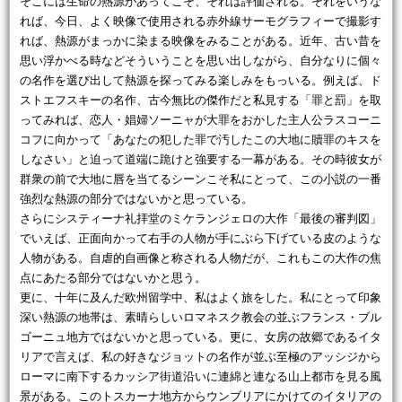
そこには生命の熱源があってこそ、それは評価される。それをいうな
れば、今日、よく映像で使用される赤外線サーモグラフィーで撮影す
れば、熱源がまっかに染まる映像をみることがある。近年、古い昔を
思い浮かべる時などそういうことを思い出しながら、自分なりに個々
の名作を選び出して熱源を探ってみる楽しみをもっいる。例えば、ド
ストエフスキーの名作、古今無比の傑作だと私見する「罪と罰」を取
ってみれば、恋人・娼婦ソーニャが大罪をおかした主人公ラスコーニ
コフに向かって「あなたの犯した罪で汚したこの大地に贖罪のキスを
しなさい」と迫って道端に跪けと強要する一幕がある。その時彼女が
群衆の前で大地に唇を当てるシーンこそ私にとって、この小説の一番
強烈な熱源の部分ではないかと思っている。
さらにシスティーナ礼拝堂のミケランジェロの大作「最後の審判図」
でいえば、正面向かって右手の人物が手にぶら下げている皮のような
人物がある。自虐的自画像と称される人物だが、これもこの大作の焦
点にあたる部分ではないかと思う。
更に、十年に及んだ欧州留学中、私はよく旅をした。私にとって印象
深い熱源の地帯は、素晴らしいロマネスク教会の並ぶフランス・ブル
ゴーニュ地方ではないかと思っている。更に、女房の故郷であるイタ
リアで言えば、私の好きなジョットの名作が並ぶ至極のアッシジから
ローマに南下するカッシア街道沿いに連綿と連なる山上都市を見る風
景がある。このトスカーナ地方からウンブリアにかけてのイタリアの