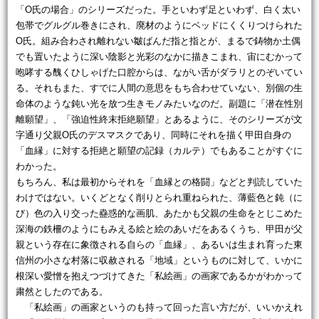
「O氏の場合」のシリーズだった。手といわず足といわず、白く太い
包帯でグルグル巻きにされ、廃材のようにベッドにくくりつけられた
O氏。組み合わされ離れない皺ばんだ指と指とが、まるで鋳物か土偶
でも置いたように深い陰影と光彩のなかに描きこまれ、宙にむかって
咆哮する醜くひしゃげた口腔からは、ながい舌がダラリとのぞいてい
る。それもまた、すでに人間の意思をもち合わせていない、別個の生
命体のような鈍い光を放つ生きモノみたいなのだ。副題に「潜在性別
離願望」、「強迫性終末拒絶願望」とあるように、そのシリーズが文
字通り父親O氏のデスマスクであり、同時にそれを描く甲田自身の
「血縁」に対する拒絶と願望の記録（カルテ）でもあることがすぐに
わかった。
もちろん、私は最初からそれを「血縁との格闘」などと判読していた
わけではない。いくどとなく削りとられ重ねられた、薄藍色と鈍（に
び）色の入り交った蠱惑的な画肌、あたかも父親の生命をとじこめた
深海の鉄柵のようにもみえる絵と絵のあいだをあるくうち、甲田が父
親という存在に象徴される自らの「血縁」、あるいは生まれ育った東
信州の小さな村落に収赦される「地域」というものに対して、いかに
根深い愛憎を抱えつづけてきた「私絵画」の画家であるかがわかって
粛然としたのである。
「私絵画」の画家というのも持って回った言い方だが、いいかえれ