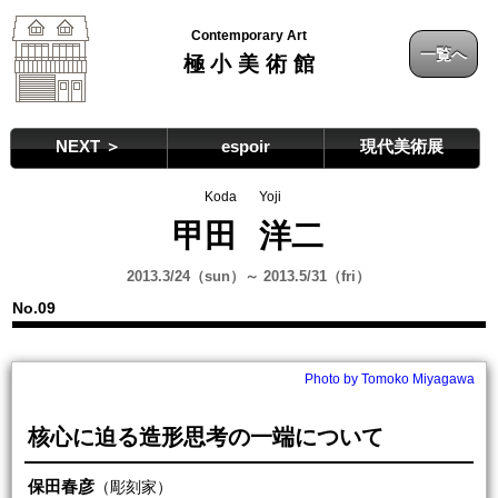
Contemporary Art
一覧へ
極小美術館
NEXT ＞
espoir
現代美術展
Koda
Yoji
甲田
洋二
2013.3/24（sun）～ 2013.5/31（fri）
No.09
Photo by Tomoko Miyagawa
核心に迫る造形思考の一端について
保田春彦
（彫刻家）