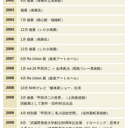
2002
4月 個展（青梅市立美術館）
2003
個展（画廊岳）
2004
7月 個展（耕心館・瑞穂町）
2004
12月 個展（シロタ画廊）
2006
1月 個展（画廊岳）
2006
12月 個展（シロタ画廊）
2007
5月 Re Union 展（銀座アートホール）
2008
1月 vol.26 甲田洋二 ＋ 会津眞治（昭島リレー美術館）
2008
4月 Re Union 展（銀座アートホール）
2008
10月 NHKテレビ「解体新ショー」出演
2009
3月 個展「甲田洋二の世界」（上田創造館）
回顧展として新作・旧作80点出品
2009
4月 特別展「甲田洋二 私小説的空間」（信州新町美術館）
2009
8月 「武蔵野美術大学創立80周年記念展 ドローイング：思考す