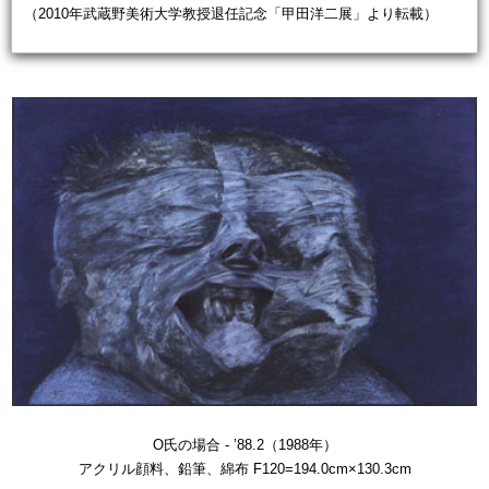
（2010年武蔵野美術大学教授退任記念「甲田洋二展」より転載）
O氏の場合 - ’88.2（1988年）
アクリル顔料、鉛筆、綿布 F120=194.0cm×130.3cm