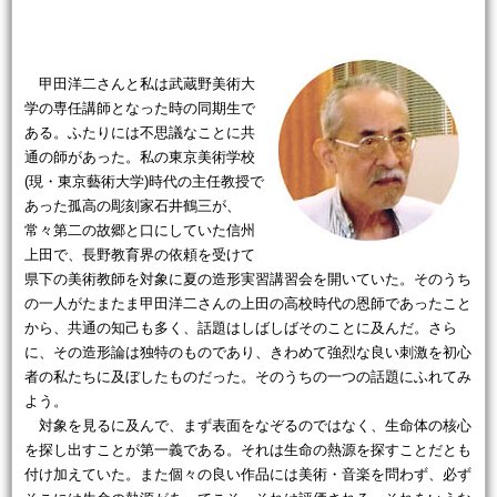
甲田洋二さんと私は武蔵野美術大
学の専任講師となった時の同期生で
ある。ふたりには不思議なことに共
通の師があった。私の東京美術学校
(現・東京藝術大学)時代の主任教授で
あった孤高の彫刻家石井鶴三が、
常々第二の故郷と口にしていた信州
上田で、長野教育界の依頼を受けて
県下の美術教師を対象に夏の造形実習講習会を開いていた。そのうち
の一人がたまたま甲田洋二さんの上田の高校時代の恩師であったこと
から、共通の知己も多く、話題はしばしばそのことに及んだ。さら
に、その造形論は独特のものであり、きわめて強烈な良い刺激を初心
者の私たちに及ぼしたものだった。そのうちの一つの話題にふれてみ
よう。
対象を見るに及んで、まず表面をなぞるのではなく、生命体の核心
を探し出すことが第一義である。それは生命の熱源を探すことだとも
付け加えていた。また個々の良い作品には美術・音楽を問わず、必ず