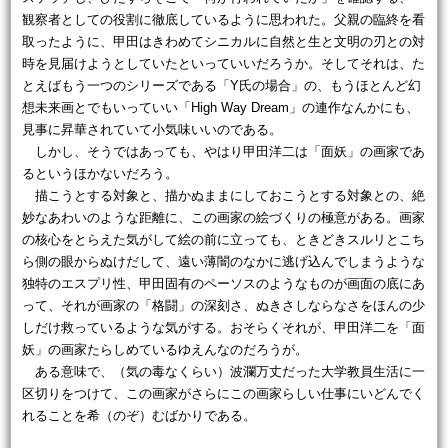
観察者としての役割に徹底しているように思われた。父親の臨終を看
取ったように、甲田はきわめてシニカルに自然と生と文明の刃との対
時を見届けようとしていたといっていいだろうか。そしてそれは、た
とえばもう一つのシリーズである「Y氏の場合」の、もうほとんど幻
想未来画とでもいっていい「High Way Dream」の連作なんかにも、
見事に昇華されていて小気味いいのである。
しかし、そうではあっても、やはり甲田洋二は「面妖」の画家であ
るというほかないだろう。
描こうとする対象と、描かぬままにしておこうとする対象との、絶
妙なあわいのような距離に、この画家の絵づくりの極意がある。画家
の核心をとらえた気がして絵の前に立っても、ときどきスルリとこち
ら側の眼からぬけだして、遠い薄闇のなかに逃げ込んでしまうような
独特のエスプリ性、甲田固有のペーソスのようなものが画面の底にあ
って、それが画家の「格闘」の深刻さ、ぬきさしならなさをほんの少
しだけ救っているような気がする。おそらくそれが、甲田洋二を「面
妖」の画家たらしめているゆえんなのだろうが。
ある意味で、（気の毒なくらい）波瀾万丈だった大学教員生活に一
区切りをつけて、この画家がさらにこの画家らしい仕事にいどんでく
れることを希（のぞ）むばかりである。