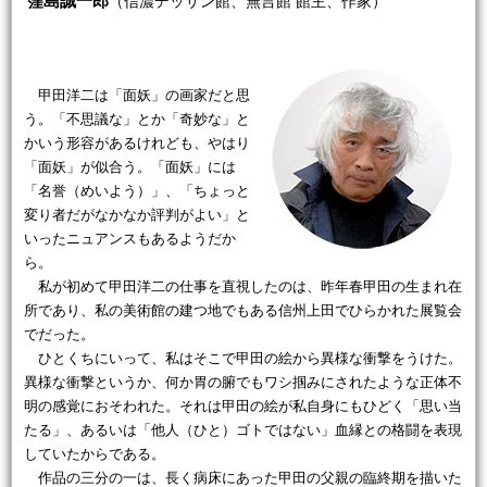
窪島誠一郎
（信濃デッサン館、無言館 館主、作家）
甲田洋二は「面妖」の画家だと思
う。「不思議な」とか「奇妙な」と
かいう形容があるけれども、やはり
「面妖」が似合う。「面妖」には
「名誉（めいよう）」、「ちょっと
変り者だがなかなか評判がよい」と
いったニュアンスもあるようだか
ら。
私が初めて甲田洋二の仕事を直視したのは、昨年春甲田の生まれ在
所であり、私の美術館の建つ地でもある信州上田でひらかれた展覧会
でだった。
ひとくちにいって、私はそこで甲田の絵から異様な衝撃をうけた。
異様な衝撃というか、何か胃の腑でもワシ掴みにされたような正体不
明の感覚におそわれた。それは甲田の絵が私自身にもひどく「思い当
たる」、あるいは「他人（ひと）ゴトではない」血縁との格闘を表現
していたからである。
作品の三分の一は、長く病床にあった甲田の父親の臨終期を描いた