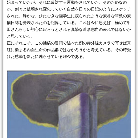
始まっていたが、それに反対する運動をされていた。そのためなの
か、刻々と破壊され変化していく自然を日々の日記のようにスケッチ
された。静かな、ひたむきな画学生に戻られたような素朴な筆致の素
描日誌を発表されたのを記憶している。これは今に思えば、極めて甲
田さんらしい初心に戻ろうとされる真摯な造形志向の表れではないか
と思っている。
正にそれこそ、この拙稿の冒頭で述べた例の赤外線カメラで写せば真
紅に染まる内面生命の作品群ではなかろうかと考えている。その時受
けた感動を新たに甦らせている昨今である。