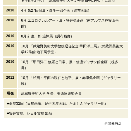
る手のちから」（武蔵野美術大学２号館 gFAL,FAL ）に出品
2010
4月 第27回個展・針生一郎企画（調布画廊）
2010
6月 エコロジカルアート展・笹井弘企画（南アルプス芦安山岳
館）
2010
8月 針生一郎 追悼展（調布画廊）
2010
10月 「武蔵野美術大学教授退任記念 甲田洋二展」(武蔵野美術大
学12号館 地下展示室）
2010
10月 「甲田洋二 修羅と日常」展・信濃デッサン館企画（槐多
庵）
2012
10月 「絵画・平面の現在と地平」展・赤津侃企画（ギャラリー
暁）
現在
武蔵野美術大学 学長、美術家連盟会員
■個展32回（日展画廊、紀伊国屋画廊、たましんギャラリー他）
■安井賞展、シェル賞展 出品
※開催時点