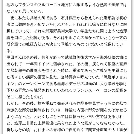
地方もフランスのブルゴーニュ地方に匹敵するような熱源の風景では
ないかと思っている。
更に私たち共通の師である、石井鶴三から教えられた造形論は初心
者には難解をきわめていたけれども、われわれは徐々に自分なりに解
釈していって、それを武蔵野美術大学で、学生たちに同じような造形
論を口にした記憶がある。それは甲田さんの預かっていたもう一方の
研究室での教授方法とも決して乖離するものではないと想像してい
る。
甲田さんはその後、何年か経って武蔵野美術大学から海外研修の旅に
出られて、一年間ドイツに留学された。その後、戻られて銀座の画廊
で帰朝報告の展覧会を催された時に、重篤であったご尊父を主題にし
た痛々しい病床の画面を見た。当時評判を呼んでいた「戦艦ポチョム
キン」のメーンシーンである黒海オデッサの埠頭の巨大な階段を駆け
下りる群衆から触発されたといわれるフランシス・ベーコンの影響を
そこに感じたものだ。
しかし、その後、旅を重ねて発表される作品を拝見するうちに強烈で
刺激的な部分は抑制されていき、静謐な内面の部分が顔をのぞかせる
ようになった。わたくしにとっては口幅ったい言い方ではあるけれ
ど、造形上非常に上昇気流に乗られたような気がしてならなかった。
折しもその頃、お住まいの青梅のご自宅近くで関東外環道の大工事が