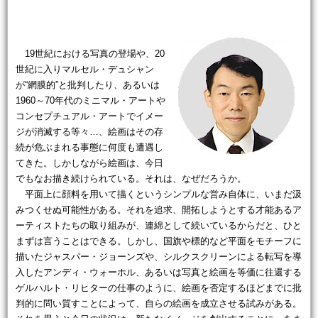
19世紀における写真の登場や、20
世紀に入りマルセル・デュシャン
が“網膜的”と批判したり、あるいは
1960～70年代のミニマル・アートや
コンセプチュアル・アートでイメー
ジが消滅する等々…、絵画はその存
続が危ぶまれる事態に何度も遭遇し
てきた。しかしながら絵画は、今日
でもなお描き続けられている。それは、なぜだろうか。
平面上に顔料を用いて描くというシンプルな営み自体に、いまだ汲
みつくせぬ可能性がある。それを追求、開拓しようとする才能あるア
ーティストたちの取り組みが、連綿として続いているからだと、ひと
まずは言うことはできる。しかし、国旗や標的など平面をモチーフに
描いたジャスパー・ジョーンズや、シルクスクリーンによる転写を導
入したアンディ・ウォーホル、あるいは写真と絵画を等価に往還する
ゲルハルト・リヒターの仕事のように、絵画を否定するほどまでに批
判的に問い質すことによって、自らの絵画を成立させる試みがある。