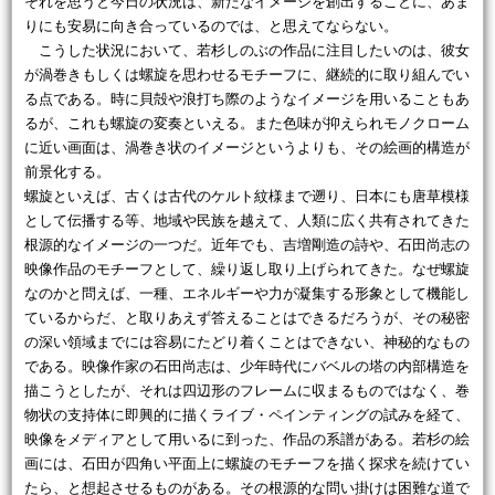
それを思うと今日の状況は、新たなイメージを創出することに、あま
りにも安易に向き合っているのでは、と思えてならない。
こうした状況において、若杉しのぶの作品に注目したいのは、彼女
が渦巻きもしくは螺旋を思わせるモチーフに、継続的に取り組んでい
る点である。時に貝殻や浪打ち際のようなイメージを用いることもあ
るが、これも螺旋の変奏といえる。また色味が抑えられモノクローム
に近い画面は、渦巻き状のイメージというよりも、その絵画的構造が
前景化する。
螺旋といえば、古くは古代のケルト紋様まで遡り、日本にも唐草模様
として伝播する等、地域や民族を越えて、人類に広く共有されてきた
根源的なイメージの一つだ。近年でも、吉増剛造の詩や、石田尚志の
映像作品のモチーフとして、繰り返し取り上げられてきた。なぜ螺旋
なのかと問えば、一種、エネルギーや力が凝集する形象として機能し
ているからだ、と取りあえず答えることはできるだろうが、その秘密
の深い領域までには容易にたどり着くことはできない、神秘的なもの
である。映像作家の石田尚志は、少年時代にバベルの塔の内部構造を
描こうとしたが、それは四辺形のフレームに収まるものではなく、巻
物状の支持体に即興的に描くライブ・ペインティングの試みを経て、
映像をメディアとして用いるに到った、作品の系譜がある。若杉の絵
画には、石田が四角い平面上に螺旋のモチーフを描く探求を続けてい
たら、と想起させるものがある。その根源的な問い掛けは困難な道で