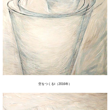
空をつくるⅠ（2016年）