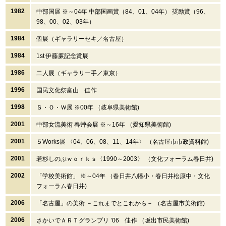
1982
中部国展 ※～04年 中部国画賞（84、01、04年） 奨励賞（96、
98、00、02、03年）
1984
個展（ギャラリーセキ／名古屋）
1984
1st 伊藤廉記念賞展
1986
二人展（ギャラリー手／東京）
1996
国民文化祭富山 佳作
1998
Ｓ・Ｏ・Ｗ展 ※00年 （岐阜県美術館)
2001
中部女流美術 春艸会展 ※～16年 （愛知県美術館)
2001
５Works展 〈04、06、08、11、14年〉 （名古屋市市政資料館)
2001
若杉しのぶｗｏｒｋｓ〈1990～2003〉 （文化フォーラム春日井)
2002
「学校美術館」 ※～04年 （春日井八幡小・春日井松原中・文化
フォーラム春日井)
2006
「名古屋」の美術 －これまでとこれから－ （名古屋市美術館)
2006
さかいでＡＲＴグランプリ ’06 佳作 （坂出市民美術館)