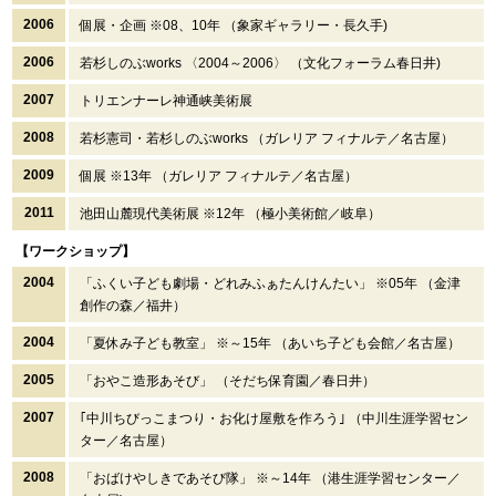
2006
個展・企画 ※08、10年 （象家ギャラリー・長久手)
2006
若杉しのぶworks 〈2004～2006〉 （文化フォーラム春日井)
2007
トリエンナーレ神通峡美術展
2008
若杉憲司・若杉しのぶworks （ガレリア フィナルテ／名古屋）
2009
個展 ※13年 （ガレリア フィナルテ／名古屋）
2011
池田山麓現代美術展 ※12年 （極小美術館／岐阜）
【ワークショップ】
2004
「ふくい子ども劇場・どれみふぁたんけんたい」 ※05年 （金津
創作の森／福井）
2004
「夏休み子ども教室」 ※～15年 （あいち子ども会館／名古屋）
2005
「おやこ造形あそび」 （そだち保育園／春日井）
2007
｢中川ちびっこまつり・お化け屋敷を作ろう｣ （中川生涯学習セン
ター／名古屋）
2008
「おばけやしきであそび隊」 ※～14年 （港生涯学習センター／