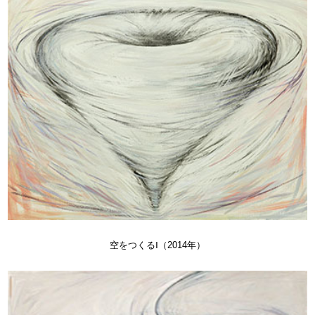
空をつくるⅠ（2014年）