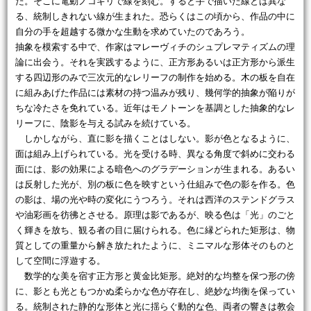
た。そこに電動ノコギリで線を刻む。すると手で描いた線とは異な
る、統制しきれない線が生まれた。恐らくはこの頃から、作品の中に
自分の手を超越する微かな生動を求めていたのであろう。
抽象を模索する中で、作家はマレーヴィチのシュプレマティズムの理
論に出会う。それを実践するように、正方形あるいは正方形から派生
する四辺形のみで三次元的なレリーフの制作を始める。木の板を自在
に組みあげた作品には素材の持つ温みが残り、幾何学的抽象が陥りが
ちな冷たさを免れている。近年はモノトーンを基調とした抽象的なレ
リーフに、陰影を与える試みを続けている。
しかしながら、直に影を描くことはしない。影が色となるように、
面は組み上げられている。光を受ける時、異なる角度で斜めに交わる
面には、影の効果による暗色へのグラデーションが生まれる。あるい
は反射した光が、別の板に色を映すという仕組みで色の影を作る。色
の影は、場の光や時の変化にうつろう。それは西洋のステンドグラス
や油彩画を彷彿とさせる。原理は影であるが、映る色は「光」のごと
く輝きを放ち、観る者の目に届けられる。色に縁どられた矩形は、物
質としての重量から解き放たれたように、ミニマルな形体そのものと
して空間に浮遊する。
数学的な美を宿す正方形と黄金比矩形。絶対的な均整を保つ形の傍
に、影とも光ともつかぬ柔らかな色が存在し、絶妙な均衡を保ってい
る。統制された静的な形体と光に揺らぐ動的な色、両者の響きは教会