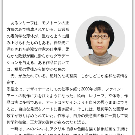
あるレリーフは、モノトーンの正
方形のみで構成されている。四辺形
の幾何学な形体が、重なるように組
み上げられたものもある。自然光に
満たされた静謐な作家の仕事場、柔
らかな陰影が面に滑らかなグラデー
ションを与える。ある作品において
は、矩形の背後から鮮やかな色の
「光」が放たれている。絶対的な均整美、しかしどこか柔和な表情を
宿す。
墨勝之は、デザイナーとしての仕事を経て2000年以降、ファイン・
アートの制作に力を注ぐようになった。絵画、レリーフ、立体等、作
品は実に多様である。アートはデザインよりも自分の思うままにでき
ると、自由な発想をノートに書き記す。そこには、幾何学的な図形や
数字が散りばめられていた。作家は、自身の美意識の根に一貫して幾
何学的抽象、正方形の形体が在るのだと語る。
一時は、木のパネルにアクリルで線や色面を描く抽象絵画を手掛け