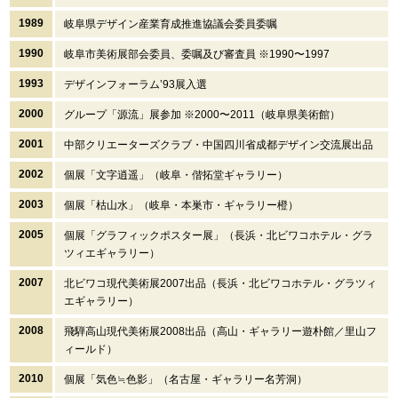
1989
岐阜県デザイン産業育成推進協議会委員委嘱
1990
岐阜市美術展部会委員、委嘱及び審査員 ※1990〜1997
1993
デザインフォーラム’93展入選
2000
グループ「源流」展参加 ※2000〜2011（岐阜県美術館）
2001
中部クリエーターズクラブ・中国四川省成都デザイン交流展出品
2002
個展「文字逍遥」（岐阜・偕拓堂ギャラリー）
2003
個展「枯山水」（岐阜・本巣市・ギャラリー橙）
2005
個展「グラフィックポスター展」（長浜・北ビワコホテル・グラ
ツィエギャラリー）
2007
北ビワコ現代美術展2007出品（長浜・北ビワコホテル・グラツィ
エギャラリー）
2008
飛騨高山現代美術展2008出品（高山・ギャラリー遊朴館／里山フ
ィールド）
2010
個展「気色≒色影」（名古屋・ギャラリー名芳洞）