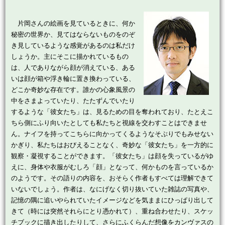
片岡さんの絵画を見ているときに、何か
秘密の世界か、見てはならないものをのぞ
き見しているような感覚があるのは私だけ
しょうか。主にそこに描かれているもの
は、人でありながら顔が消えている、ある
いは顔が箱や浮き輪に置き換わっている、
どこか奇妙な存在です。誰かの心象風景の
中をさまよっていたり、たたずんでいたり
するような「彼女たち」は、見るための目を奪われており、たとえこ
ちら側にふり向いたとしても私たちと視線を交わすことはできませ
ん。ナイフを持ってこちらに向かってくるようなそぶりでもみせない
かぎり、私たちはおびえることなく、奇妙な「彼女たち」を一方的に
観察・凝視することができます。「彼女たち」は顔を失っているがゆ
えに、身体や衣服がむしろ「顔」となって、何かものを言っているか
のようです。その語りの内容を、おそらく作者もすべては理解できて
いないでしょう。作者は、なにげなく切り抜いていた雑誌の写真や、
記憶の隅に追いやられていたイメージなどを気ままにひっぱり出して
きて（時には突然それらにとり憑かれて）、重ね合わせたり、スケッ
チブックに描き出したりして、さらにふくらんだ想像をカンヴァスの