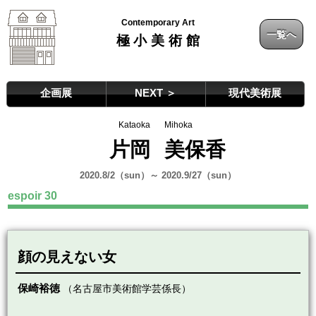
Contemporary Art
一覧へ
極小美術館
企画展
NEXT ＞
現代美術展
Kataoka
Mihoka
片岡
美保香
2020.8/2（sun）～ 2020.9/27（sun）
espoir 30
顔の見えない女
保崎裕徳
（名古屋市美術館学芸係長）