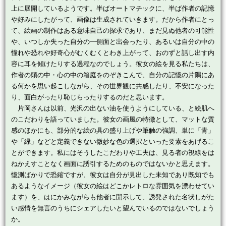
上に展開しているようです。半ばオートマチックに、半ば作者の記憶
や好みにしたがって、画像は生成されていきます。だから作者にとっ
て、絵画の制作はある意味自己の探求であり、まだ見ぬ他者の可能性
や、いつしか失った自分の一側面と出会ったり、あるいは自分の中の
憧れや恐れや好奇心がむくむくとわき上がって、おのずと話し出す内
容に耳を傾けたりする過程なのでしょう。彼女の絵を見る私たちは、
作者の頭の中・心の中の箱庭をのぞきこんで、自分の記憶の片隅にあ
る何かを思い起こしながら、その世界観に共感したり、不安になった
り、面白がったり恥じらったりするのだと思います。
片岡さんは以前、光沢の出ない油を使うようにしている、と絵肌へ
のこだわりを語っていました。彼女の画風の特徴として、マットな質
感のほかにも、部分的な絵の具の盛り上げや筆触の強調、単に「青」
や「緑」などと定義できない微妙な色の選択といった要素をあげるこ
とができます。私にはそうしたこだわりや工夫は、見る者の視線をは
ねかえすことなく画面に誘引するためのものではないかと思えます。
憶測ばかりで恐縮ですが、彼女は自分が見出した未知であり既知でも
あるようなイメージ（彼女の絵はどこかレトロな雰囲気を漂わせてい
ます）を、はにかみながらも他者に開示して、誘発された名状しがた
い感情を無言のうちにシェアしたいと望んでいるのではないでしょう
か。