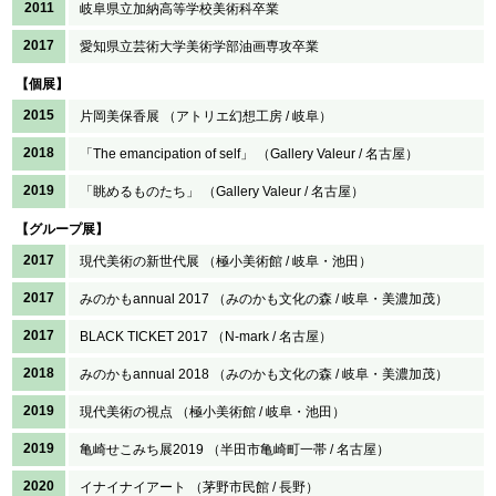
2011
岐阜県立加納高等学校美術科卒業
2017
愛知県立芸術大学美術学部油画専攻卒業
【個展】
2015
片岡美保香展 （アトリエ幻想工房 / 岐阜）
2018
「The emancipation of self」 （Gallery Valeur / 名古屋）
2019
「眺めるものたち」 （Gallery Valeur / 名古屋）
【グループ展】
2017
現代美術の新世代展 （極小美術館 / 岐阜・池田）
2017
みのかもannual 2017 （みのかも文化の森 / 岐阜・美濃加茂）
2017
BLACK TICKET 2017 （N-mark / 名古屋）
2018
みのかもannual 2018 （みのかも文化の森 / 岐阜・美濃加茂）
2019
現代美術の視点 （極小美術館 / 岐阜・池田）
2019
亀崎せこみち展2019 （半田市亀崎町一帯 / 名古屋）
2020
イナイナイアート （茅野市民館 / 長野）