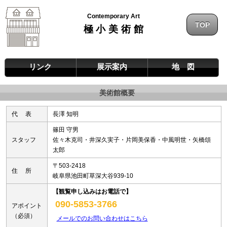
Contemporary Art
TOP
極小美術館
リンク
展示案内
地 図
美術館概要
代 表
長澤 知明
篠田 守男
スタッフ
佐々木克司・井深久実子・片岡美保香・中風明世・矢橋頌
太郎
〒503-2418
住 所
岐阜県池田町草深大谷939-10
【観覧申し込みはお電話で】
090-5853-3766
アポイント
（必須）
メールでのお問い合わせはこちら