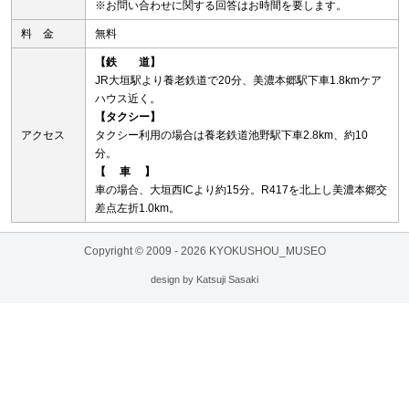
※お問い合わせに関する回答はお時間を要します。
料 金
無料
【鉄 道】
JR大垣駅より養老鉄道で20分、美濃本郷駅下車1.8kmケア
ハウス近く。
【タクシー】
アクセス
タクシー利用の場合は養老鉄道池野駅下車2.8km、約10
分。
【 車 】
車の場合、大垣西ICより約15分。R417を北上し美濃本郷交
差点左折1.0km。
Copyright © 2009 -
2026 KYOKUSHOU_MUSEO
design by Katsuji Sasaki