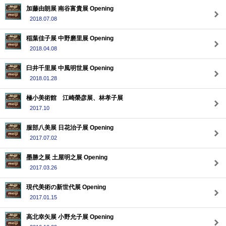
加藤由朗展 南谷富貴展 Opening
2018.07.08
稲葉佳子展 中野磨里展 Opening
2018.04.08
臼井千里展 中風明世展 Opening
2018.01.28
極小美術館 江崎榮彦展、林孝子展
2017.10
服部八美展 日花治子展 Opening
2017.07.02
墨勝之展 土屋明之展 Opening
2017.03.26
現代美術の新世代展 Opening
2017.01.15
高北幸矢展 小野允子展 Opening