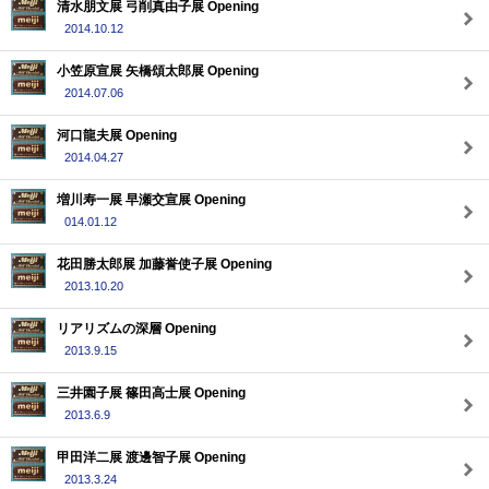
清水朋文展 弓削真由子展 Opening
2014.10.12
小笠原宣展 矢橋頌太郎展 Opening
2014.07.06
河口龍夫展 Opening
2014.04.27
増川寿一展 早瀬交宣展 Opening
014.01.12
花田勝太郎展 加藤誉使子展 Opening
2013.10.20
リアリズムの深層 Opening
2013.9.15
三井園子展 篠田高士展 Opening
2013.6.9
甲田洋二展 渡邊智子展 Opening
2013.3.24