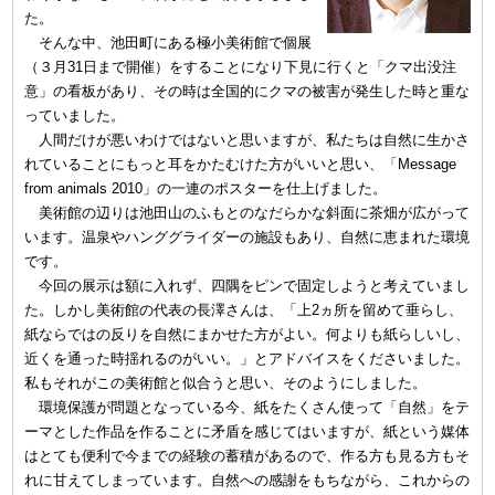
た。
そんな中、池田町にある極小美術館で個展
（３月31日まで開催）をすることになり下見に行くと「クマ出没注
意」の看板があり、その時は全国的にクマの被害が発生した時と重な
っていました。
人間だけが悪いわけではないと思いますが、私たちは自然に生かさ
れていることにもっと耳をかたむけた方がいいと思い、「Message
from animals 2010」の一連のポスターを仕上げました。
美術館の辺りは池田山のふもとのなだらかな斜面に茶畑が広がって
います。温泉やハンググライダーの施設もあり、自然に恵まれた環境
です。
今回の展示は額に入れず、四隅をピンで固定しようと考えていまし
た。しかし美術館の代表の長澤さんは、「上2ヵ所を留めて垂らし、
紙ならではの反りを自然にまかせた方がよい。何よりも紙らしいし、
近くを通った時揺れるのがいい。」とアドバイスをくださいました。
私もそれがこの美術館と似合うと思い、そのようにしました。
環境保護が問題となっている今、紙をたくさん使って「自然」をテ
ーマとした作品を作ることに矛盾を感じてはいますが、紙という媒体
はとても便利で今までの経験の蓄積があるので、作る方も見る方もそ
れに甘えてしまっています。自然への感謝をもちながら、これからの