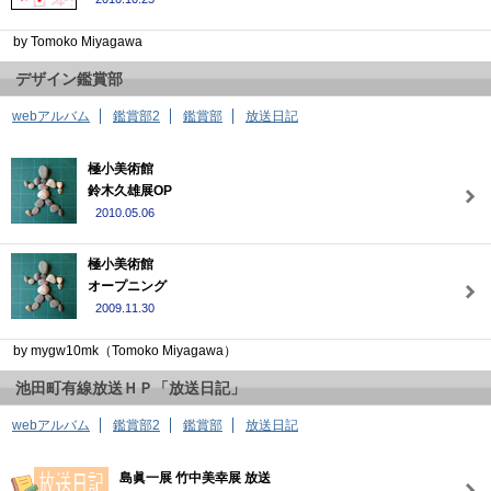
by Tomoko Miyagawa
デザイン鑑賞部
webアルバム
鑑賞部2
鑑賞部
放送日記
極小美術館
鈴木久雄展OP
2010.05.06
極小美術館
オープニング
2009.11.30
by mygw10mk（Tomoko Miyagawa）
池田町有線放送ＨＰ「放送日記」
webアルバム
鑑賞部2
鑑賞部
放送日記
島眞一展 竹中美幸展 放送