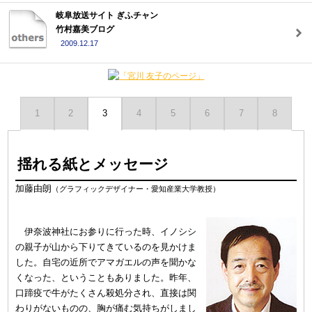
岐阜放送サイト ぎふチャン
竹村嘉美ブログ
2009.12.17
1
2
3
4
5
6
7
8
揺れる紙とメッセージ
加藤由朗
（グラフィックデザイナー・愛知産業大学教授）
伊奈波神社にお参りに行った時、イノシシ
の親子が山から下りてきているのを見かけま
した。自宅の近所でアマガエルの声を聞かな
くなった、ということもありました。昨年、
口蹄疫で牛がたくさん殺処分され、直接は関
わりがないものの、胸が痛む気持ちがしまし