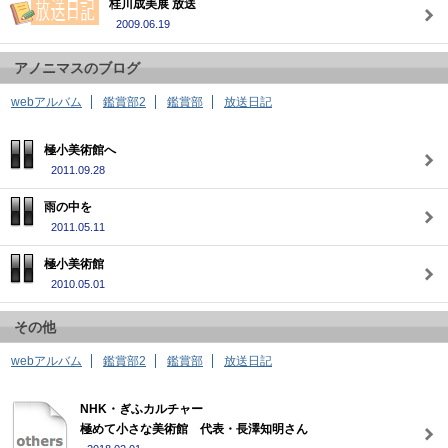
桂川成美展 放送
2009.06.19
アノニマスのブログ
webアルバム
鑑賞部2
鑑賞部
放送日記
極小美術館へ
2011.09.28
雨の中を
2011.05.11
極小美術館
2010.05.01
その他
webアルバム
鑑賞部2
鑑賞部
放送日記
NHK・ぎふカルチャー
極めて小さな美術館 代表・長澤知明さん