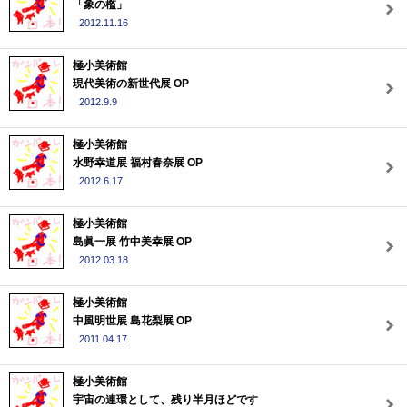
「象の檻」
2012.11.16
極小美術館
現代美術の新世代展 OP
2012.9.9
極小美術館
水野幸道展 福村春奈展 OP
2012.6.17
極小美術館
島眞一展 竹中美幸展 OP
2012.03.18
極小美術館
中風明世展 島花梨展 OP
2011.04.17
極小美術館
宇宙の連環として、残り半月ほどです