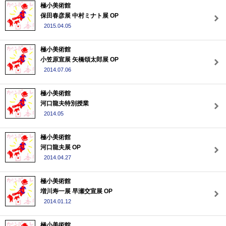
極小美術館
保田春彦展 中村ミナト展 OP
2015.04.05
極小美術館
小笠原宣展 矢橋頌太郎展 OP
2014.07.06
極小美術館
河口龍夫特別授業
2014.05
極小美術館
河口龍夫展 OP
2014.04.27
極小美術館
増川寿一展 早瀬交宣展 OP
2014.01.12
極小美術館