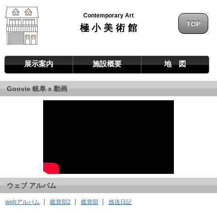
Contemporary Art
TOP
極小美術館
展示案内
施設概要
地 図
Goovie 岐阜 x 動画
ウェブ アルバム
webアルバム
鑑賞部2
鑑賞部
放送日記