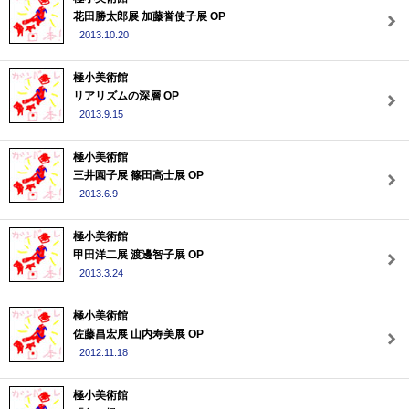
花田勝太郎展 加藤誉使子展 OP
2013.10.20
極小美術館
リアリズムの深層 OP
2013.9.15
極小美術館
三井園子展 篠田高士展 OP
2013.6.9
極小美術館
甲田洋二展 渡邊智子展 OP
2013.3.24
極小美術館
佐藤昌宏展 山内寿美展 OP
2012.11.18
極小美術館