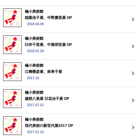
極小美術館
稲葉佳子展、中野磨里展 OP
2018.04.08
極小美術館
臼井千里展、中風明世展 OP
2018.01.28
極小美術館
江﨑榮彦展、林孝子展
2017.10
極小美術館
服部八美展 日花治子展 OP
2017.07.02
極小美術館
現代美術の新世代展2017 OP
2017.01.15