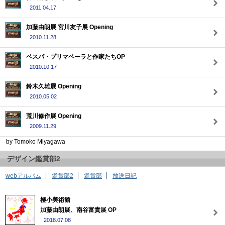
2011.04.17
加藤由朗展 宮川友子展 Opening
2010.11.28
ベスパ・プリマベーラと作家たちOP
2010.10.17
鈴木久雄展 Opening
2010.05.02
荒川修作展 Opening
2009.11.29
by Tomoko Miyagawa
デザイン鑑賞部2
webアルバム
鑑賞部2
鑑賞部
放送日記
極小美術館
加藤由朗展、南谷富貴展 OP
2018.07.08