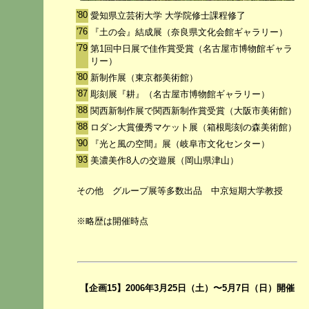
'80
愛知県立芸術大学 大学院修士課程修了
'76
『土の会』結成展（奈良県文化会館ギャラリー）
'79
第1回中日展で佳作賞受賞（名古屋市博物館ギャラ
リー）
'80
新制作展（東京都美術館）
'87
彫刻展『耕』（名古屋市博物館ギャラリー）
'88
関西新制作展で関西新制作賞受賞（大阪市美術館）
'88
ロダン大賞優秀マケット展（箱根彫刻の森美術館）
'90
『光と風の空間』展（岐阜市文化センター）
'93
美濃美作8人の交遊展（岡山県津山）
その他 グループ展等多数出品 中京短期大学教授
※略歴は開催時点
【企画15】2006年3月25日（土）〜5月7日（日）開催