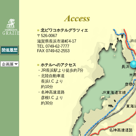
■
北ビワコホテルグラツィエ
〒526-0067
滋賀県長浜市港町4-17
TEL 0749-62-7777
開催履歴
FAX 0749-62-2553
■
ホテルへのアクセス
・JR長浜駅より徒歩約7分
・北陸自動車道
長浜I.C より
約10分
・名神高速道路
彦根I.C より
約30分