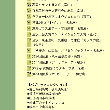
'86
高岡クラフト展入選（富山）
'87
京都工芸ガラス研究会に出品（京都）
'88
ラフォーレ原宿にオヴジェを出品（東京）
'90
第3回個展「レイナ」（名古屋）
'90
東海ガラス展アートで奨励賞（名古屋）
'91
金沢工芸大賞コンペティションで大賞（金沢）
'93
金沢市東茶屋街〈慎重楼〉で作庭『ガラスの庭』
（金沢）
'95
「秋桜会」に出品（ノリタケギャラリー・名古屋）
'00
第24回個展（八ヶ岳倶楽部・長野）
'01
第27回個展（アトリエムーブ・横浜）
'05
大徳寺 黄梅院にてグループ展（京都）
'06
第33回個展（MSギャラリー・和歌山）
【パブリックコレクション】
■富山県利賀村小さな美術館
■横浜市老健施設樹の丘
■山形酒田市相馬楼
■鈴鹿市カットインマサコ
■岐阜市中山耳鼻科