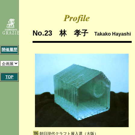
No.23 林 孝子
Takako Hayashi
開催履歴
TOP
'86
朝日現代クラフト展入選（大阪）