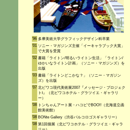
'96
多摩美術大学グラフィックデザイン科卒業
'01
ソニー・マガジンズ主催「イーキャラブック大賞」
で大賞を受賞
'02
書籍「ライトン/明るいライトン生活」「ライトン/
ゆかいなライトン計画」（ソニー・マガジンズ）を
出版
'03
書籍「ライトンどこかな？」（ソニー・マガジン
ズ）を出版
'07
北ビワコ現代美術展2007『メッセージ・プロジェク
トⅠ』（北ビワコホテル・グラツイエ・ギャラリ
ー）
'08
トンちゃんアート展・ハコピでBOO!!（北海道立函
館美術館）
'08
BONte Gallery（渋谷パルコロゴスギャラリー）
'08
第1回個展（北ビワコホテル・グラツイエ・ギャラ
リー）