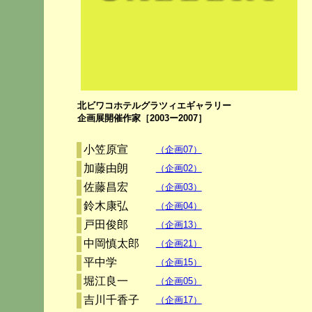
北ビワコホテルグラツィエギャラリー
企画展開催作家［2003ー2007］
小笠原宣
（企画07）
加藤由朗
（企画02）
佐藤昌宏
（企画03）
鈴木康弘
（企画04）
戸田俊郎
（企画13）
中岡慎太郎
（企画21）
平中学
（企画15）
堀江良一
（企画05）
吉川千香子
（企画17）